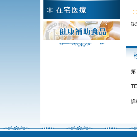
認
第
TE
詳