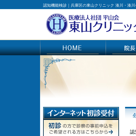
認知機能検診｜兵庫区の東山クリニック 湊川・湊川
認