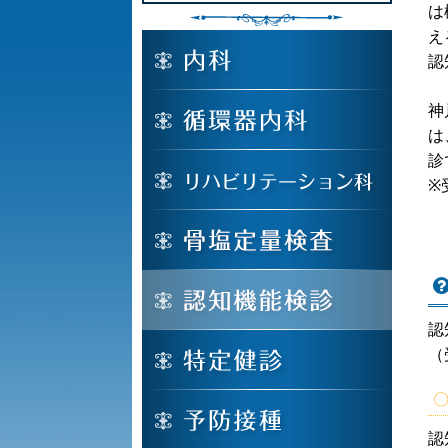
は
え
認
神
は
診
※
認
（
認